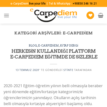
Skip
e-CarpeDiem
live your life
| Tel & WhatsApp :
+90850 346 16 21
to
content
KATEGORI ARŞIVLERI:
E-CARPEDIEM
BLOG
,
E-CARPEDIEM
,
KITAP DERGI
HERKESİN KULLANDIĞI PLATFORM
E-CARPEDIEM EĞİTİMDE DE SİZLERLE
13 TEMMUZ 2020
’' TE GÖNDERILDI
STINTE
TARAFINDAN
2020-2021 Eğitim-öğretim yılının belli olmasıyla beraber
yeni dönemde eğitim/kırtasiye kategorimizle
öğrencilerimizin yanındayız. Okulların açılış tarihinin
belli olmasıyla kırtasiye alışverişleri başlamış oldu.