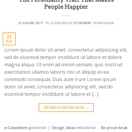
People Happier
21 KASIM 2017
’' TE GÖNDERILDI
SYSADMIN
TARAFINDAN
21
Kas
Lorem ipsum dolor sit amet, consectetur adipisicing elit,
sed do eiusmod tempor incididunt ut labore et dolore
magna aliqua. Ut enim ad minim veniam, quis nostrud
exercitation ullamco laboris nisi ut aliquip ex ea
commodo consequat. Duis aute irure Lorem ipsum
dolor sit amet, consectetur adipisicing elit, sed do
eiusmod tempor incididunt ut labore et […]
OKUMAYA DEVAM EDIN
→
e-Carpediem
gönderildi
|
Design
,
Ideas
etiketlendi
Bir yorum bırak