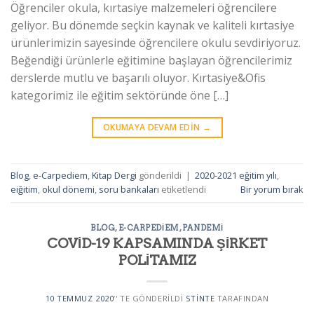
Öğrenciler okula, kırtasiye malzemeleri öğrencilere
geliyor. Bu dönemde seçkin kaynak ve kaliteli kırtasiye
ürünlerimizin sayesinde öğrencilere okulu sevdiriyoruz.
Beğendiği ürünlerle eğitimine başlayan öğrencilerimiz
derslerde mutlu ve başarılı oluyor. Kırtasiye&Ofis
kategorimiz ile eğitim sektöründe öne […]
OKUMAYA DEVAM EDIN
→
Blog
,
e-Carpediem
,
Kitap Dergi
gönderildi
|
2020-2021 eğitim yılı
,
eiğitim
,
okul dönemi
,
soru bankaları
etiketlendi
Bir yorum bırak
BLOG
,
E-CARPEDIEM
,
PANDEMI
COVİD-19 KAPSAMINDA ŞİRKET
POLİTAMIZ
10 TEMMUZ 2020
’' TE GÖNDERILDI
STINTE
TARAFINDAN