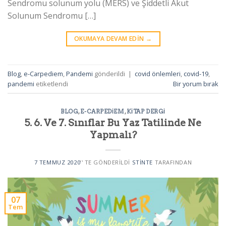
Sendromu solunum yolu (MERS) ve Şiddetli Akut
Solunum Sendromu […]
OKUMAYA DEVAM EDIN
→
Blog
,
e-Carpediem
,
Pandemi
gönderildi
|
covid önlemleri
,
covid-19
,
pandemi
etiketlendi
Bir yorum bırak
BLOG
,
E-CARPEDIEM
,
KITAP DERGI
5. 6. Ve 7. Sınıflar Bu Yaz Tatilinde Ne
Yapmalı?
7 TEMMUZ 2020
’' TE GÖNDERILDI
STINTE
TARAFINDAN
07
Tem