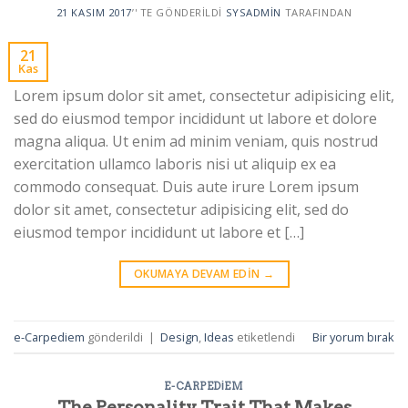
21 KASIM 2017
’' TE GÖNDERILDI
SYSADMIN
TARAFINDAN
21
Kas
Lorem ipsum dolor sit amet, consectetur adipisicing elit,
sed do eiusmod tempor incididunt ut labore et dolore
magna aliqua. Ut enim ad minim veniam, quis nostrud
exercitation ullamco laboris nisi ut aliquip ex ea
commodo consequat. Duis aute irure Lorem ipsum
dolor sit amet, consectetur adipisicing elit, sed do
eiusmod tempor incididunt ut labore et […]
OKUMAYA DEVAM EDIN
→
e-Carpediem
gönderildi
|
Design
,
Ideas
etiketlendi
Bir yorum bırak
E-CARPEDIEM
The Personality Trait That Makes