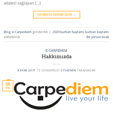
adaleti sağlayan […]
OKUMAYA DEVAM EDIN
→
Blog
,
e-Carpediem
gönderildi
|
2020 kurban bayramı
,
kurban bayramı
etiketlendi
Bir yorum bırak
E-CARPEDIEM
Hakkımızda
8 EKIM 2019
’' TE GÖNDERILDI
SYSADMIN
TARAFINDAN
08
Eki