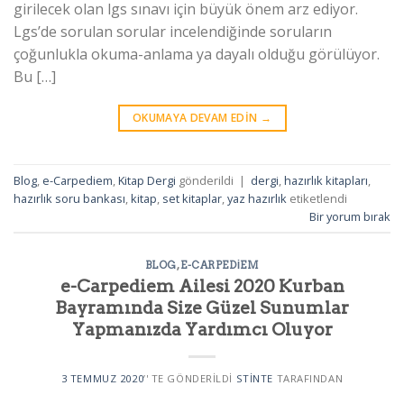
girilecek olan lgs sınavı için büyük önem arz ediyor.
Lgs’de sorulan sorular incelendiğinde soruların
çoğunlukla okuma-anlama ya dayalı olduğu görülüyor.
Bu […]
OKUMAYA DEVAM EDIN
→
Blog
,
e-Carpediem
,
Kitap Dergi
gönderildi
|
dergi
,
hazırlık kitapları
,
hazırlık soru bankası
,
kitap
,
set kitaplar
,
yaz hazırlık
etiketlendi
Bir yorum bırak
BLOG
,
E-CARPEDIEM
e-Carpediem Ailesi 2020 Kurban
Bayramında Size Güzel Sunumlar
Yapmanızda Yardımcı Oluyor
3 TEMMUZ 2020
’' TE GÖNDERILDI
STINTE
TARAFINDAN