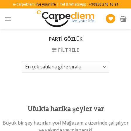
Skip
e-CarpeDiem
live your life
| Tel & WhatsApp :
+90850 346 16 21
to
content
PARTI GÖZLÜK
FILTRELE
Ufukta harika şeyler var
Büyük bir şey hazırlanıyor! Mağazamız üzerinde çalışılıyor
ve yakında yayınlanacak!