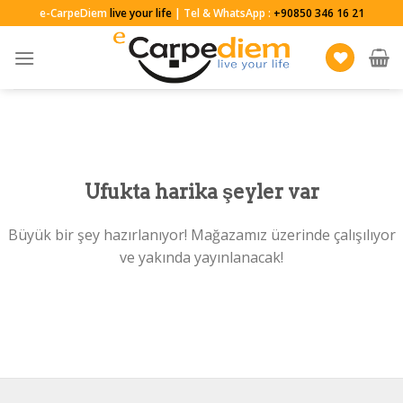
Skip
e-CarpeDiem
live your life
| Tel & WhatsApp :
+90850 346 16 21
to
content
Ufukta harika şeyler var
Büyük bir şey hazırlanıyor! Mağazamız üzerinde çalışılıyor
ve yakında yayınlanacak!