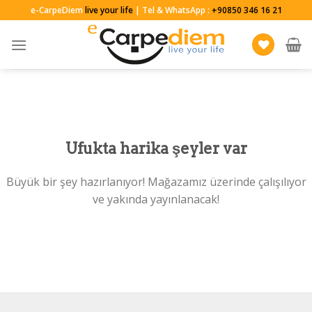
Skip
e-CarpeDiem
live your life
| Tel & WhatsApp :
+90850 346 16 21
to
content
Ufukta harika şeyler var
Büyük bir şey hazırlanıyor! Mağazamız üzerinde çalışılıyor
ve yakında yayınlanacak!