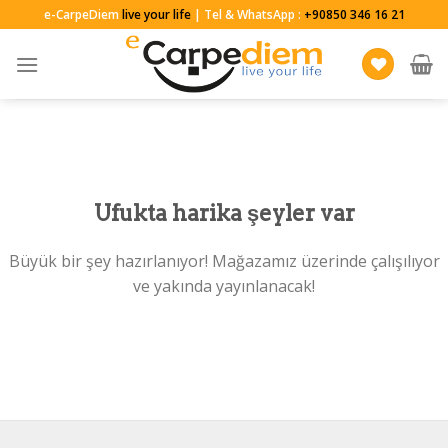
Skip
e-CarpeDiem
live your life
| Tel & WhatsApp :
+90850 346 16 21
to
content
Ufukta harika şeyler var
Büyük bir şey hazırlanıyor! Mağazamız üzerinde çalışılıyor
ve yakında yayınlanacak!