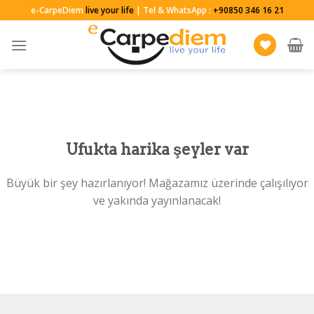
Skip
e-CarpeDiem
live your life
| Tel & WhatsApp :
+90850 346 16 21
to
content
Ufukta harika şeyler var
Büyük bir şey hazırlanıyor! Mağazamız üzerinde çalışılıyor
ve yakında yayınlanacak!