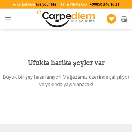
Skip
e-CarpeDiem
live your life
| Tel & WhatsApp :
+90850 346 16 21
to
content
Ufukta harika şeyler var
Büyük bir şey hazırlanıyor! Mağazamız üzerinde çalışılıyor
ve yakında yayınlanacak!