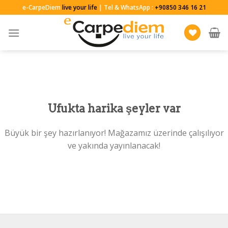
Skip
e-CarpeDiem
live your life
| Tel & WhatsApp :
+90850 346 16 21
to
content
Ufukta harika şeyler var
Büyük bir şey hazırlanıyor! Mağazamız üzerinde çalışılıyor
ve yakında yayınlanacak!