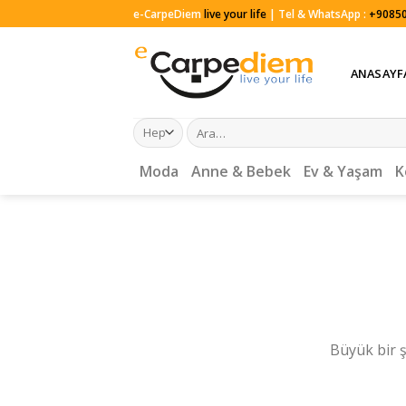
Skip
e-CarpeDiem
live your life
| Tel & WhatsApp :
+90850
to
content
ANASAYF
Ara:
Moda
Anne & Bebek
Ev & Yaşam
K
Büyük bir ş