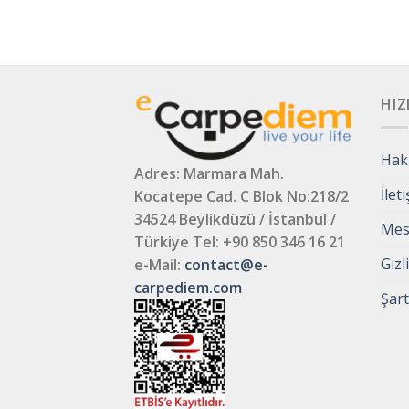
HIZ
Hak
Adres: Marmara Mah.
İlet
Kocatepe Cad. C Blok No:218/2
34524 Beylikdüzü / İstanbul /
Mesa
Türkiye
Tel: +90 850 346 16 21
Gizl
e-Mail:
contact@e-
carpediem.com
Şart