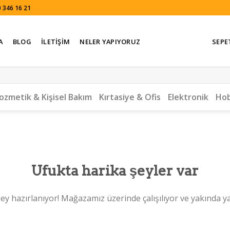
 346 16 21
A
BLOG
İLETIŞIM
NELER YAPIYORUZ
SEPE
ozmetik & Kişisel Bakım
Kırtasiye & Ofis
Elektronik
Hob
Ufukta harika şeyler var
ey hazırlanıyor! Mağazamız üzerinde çalışılıyor ve yakında y