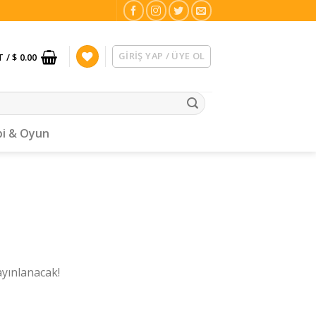
GIRIŞ YAP / ÜYE OL
T /
$ 0.00
i & Oyun
ayınlanacak!