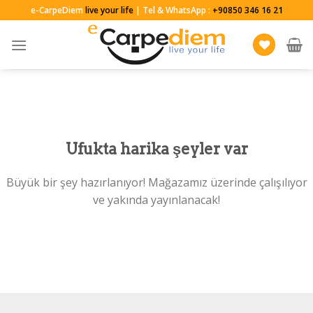
Skip
e-CarpeDiem
live your life
| Tel & WhatsApp :
+90850 346 16 21
to
content
Ufukta harika şeyler var
Büyük bir şey hazırlanıyor! Mağazamız üzerinde çalışılıyor
ve yakında yayınlanacak!