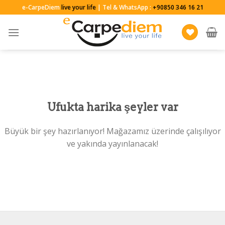
Skip
e-CarpeDiem
live your life
| Tel & WhatsApp :
+90850 346 16 21
to
content
Ufukta harika şeyler var
Büyük bir şey hazırlanıyor! Mağazamız üzerinde çalışılıyor
ve yakında yayınlanacak!