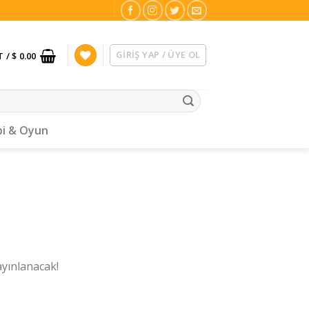
GIRIŞ YAP / ÜYE OL
T /
$ 0.00
i & Oyun
ayınlanacak!