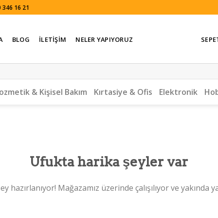
 346 16 21
A
BLOG
İLETIŞIM
NELER YAPIYORUZ
SEPE
ozmetik & Kişisel Bakım
Kırtasiye & Ofis
Elektronik
Hob
Ufukta harika şeyler var
ey hazırlanıyor! Mağazamız üzerinde çalışılıyor ve yakında y