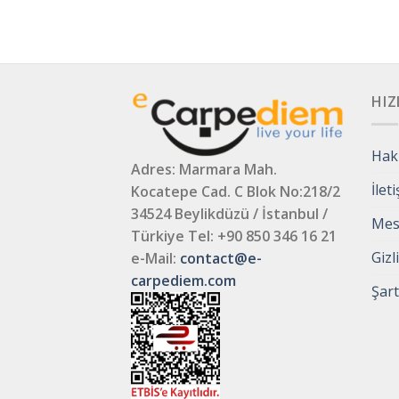
HIZ
Hak
Adres: Marmara Mah.
İlet
Kocatepe Cad. C Blok No:218/2
34524 Beylikdüzü / İstanbul /
Mesa
Türkiye
Tel: +90 850 346 16 21
Gizl
e-Mail:
contact@e-
carpediem.com
Şart