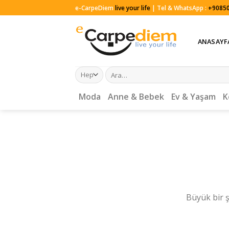
Skip
e-CarpeDiem
live your life
| Tel & WhatsApp :
+90850
to
content
ANASAYF
Ara:
Moda
Anne & Bebek
Ev & Yaşam
K
Büyük bir ş