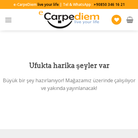
Skip
e-CarpeDiem
live your life
| Tel & WhatsApp :
+90850 346 16 21
to
content
Ufukta harika şeyler var
Büyük bir şey hazırlanıyor! Mağazamız üzerinde çalışılıyor
ve yakında yayınlanacak!