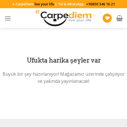
Skip
e-CarpeDiem
live your life
| Tel & WhatsApp :
+90850 346 16 21
to
content
Ufukta harika şeyler var
Büyük bir şey hazırlanıyor! Mağazamız üzerinde çalışılıyor
ve yakında yayınlanacak!