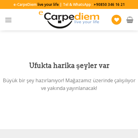
Skip
e-CarpeDiem
live your life
| Tel & WhatsApp :
+90850 346 16 21
to
content
Ufukta harika şeyler var
Büyük bir şey hazırlanıyor! Mağazamız üzerinde çalışılıyor
ve yakında yayınlanacak!