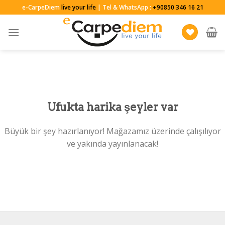
Skip
e-CarpeDiem
live your life
| Tel & WhatsApp :
+90850 346 16 21
to
content
Ufukta harika şeyler var
Büyük bir şey hazırlanıyor! Mağazamız üzerinde çalışılıyor
ve yakında yayınlanacak!