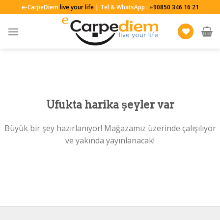
Skip
e-CarpeDiem
live your life
| Tel & WhatsApp :
+90850 346 16 21
to
content
Ufukta harika şeyler var
Büyük bir şey hazırlanıyor! Mağazamız üzerinde çalışılıyor
ve yakında yayınlanacak!