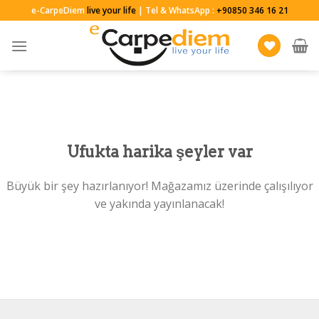
Skip
e-CarpeDiem
live your life
| Tel & WhatsApp :
+90850 346 16 21
to
content
Ufukta harika şeyler var
Büyük bir şey hazırlanıyor! Mağazamız üzerinde çalışılıyor
ve yakında yayınlanacak!