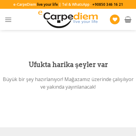
Skip
e-CarpeDiem
live your life
| Tel & WhatsApp :
+90850 346 16 21
to
content
Ufukta harika şeyler var
Büyük bir şey hazırlanıyor! Mağazamız üzerinde çalışılıyor
ve yakında yayınlanacak!