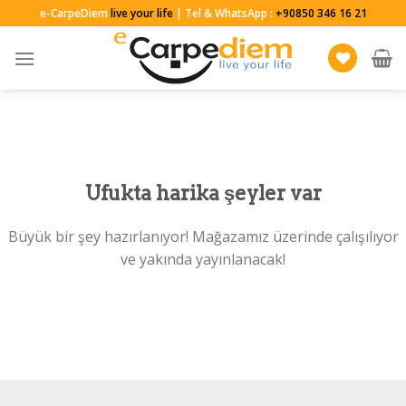
Skip
e-CarpeDiem
live your life
| Tel & WhatsApp :
+90850 346 16 21
to
content
Ufukta harika şeyler var
Büyük bir şey hazırlanıyor! Mağazamız üzerinde çalışılıyor
ve yakında yayınlanacak!