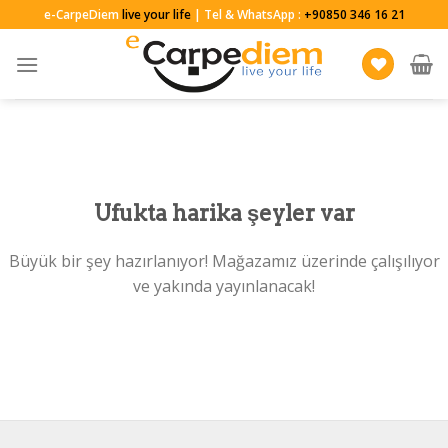
Skip
e-CarpeDiem
live your life
| Tel & WhatsApp :
+90850 346 16 21
to
content
Ufukta harika şeyler var
Büyük bir şey hazırlanıyor! Mağazamız üzerinde çalışılıyor
ve yakında yayınlanacak!