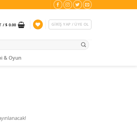
GIRIŞ YAP / ÜYE OL
T /
$ 0.00
i & Oyun
ayınlanacak!