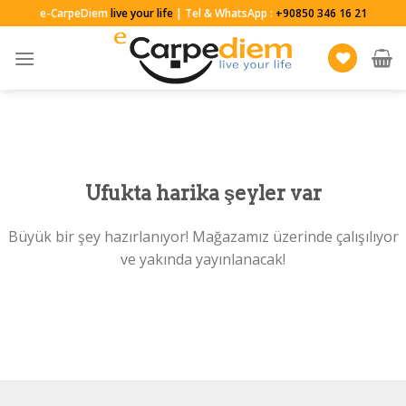
Skip
e-CarpeDiem
live your life
| Tel & WhatsApp :
+90850 346 16 21
to
content
Ufukta harika şeyler var
Büyük bir şey hazırlanıyor! Mağazamız üzerinde çalışılıyor
ve yakında yayınlanacak!