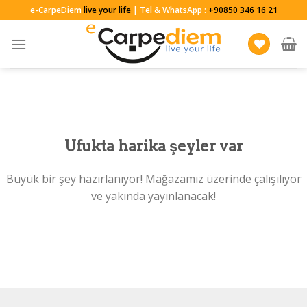
Skip
e-CarpeDiem
live your life
| Tel & WhatsApp :
+90850 346 16 21
to
content
Ufukta harika şeyler var
Büyük bir şey hazırlanıyor! Mağazamız üzerinde çalışılıyor
ve yakında yayınlanacak!