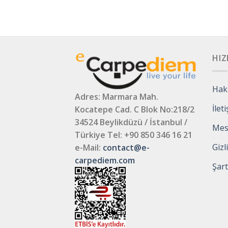
HIZ
Hak
Adres: Marmara Mah.
İlet
Kocatepe Cad. C Blok No:218/2
34524 Beylikdüzü / İstanbul /
Mesa
Türkiye
Tel: +90 850 346 16 21
Gizl
e-Mail:
contact@e-
carpediem.com
Şart