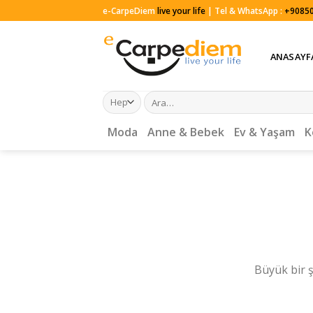
Skip
e-CarpeDiem
live your life
| Tel & WhatsApp :
+90850
to
content
ANASAYF
Ara:
Moda
Anne & Bebek
Ev & Yaşam
K
Büyük bir ş