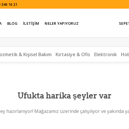
 346 16 21
A
BLOG
İLETIŞIM
NELER YAPIYORUZ
SEPE
ozmetik & Kişisel Bakım
Kırtasiye & Ofis
Elektronik
Hob
Ufukta harika şeyler var
ey hazırlanıyor! Mağazamız üzerinde çalışılıyor ve yakında y