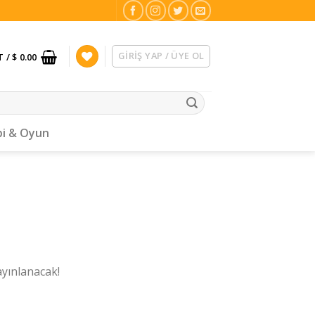
GIRIŞ YAP / ÜYE OL
T /
$ 0.00
i & Oyun
ayınlanacak!