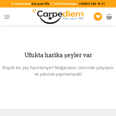
Skip
e-CarpeDiem
live your life
| Tel & WhatsApp :
+90850 346 16 21
to
content
Ufukta harika şeyler var
Büyük bir şey hazırlanıyor! Mağazamız üzerinde çalışılıyor
ve yakında yayınlanacak!