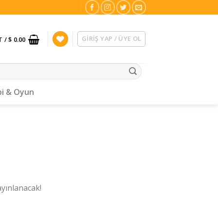
GIRIŞ YAP / ÜYE OL
T /
$ 0.00
i & Oyun
ayınlanacak!