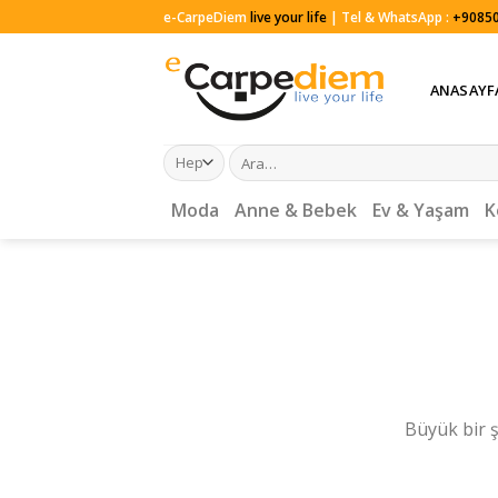
Skip
e-CarpeDiem
live your life
| Tel & WhatsApp :
+90850
to
content
ANASAYF
Ara:
Moda
Anne & Bebek
Ev & Yaşam
K
Büyük bir ş