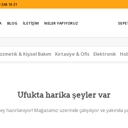
 346 16 21
A
BLOG
İLETIŞIM
NELER YAPIYORUZ
SEPE
ozmetik & Kişisel Bakım
Kırtasiye & Ofis
Elektronik
Hob
Ufukta harika şeyler var
ey hazırlanıyor! Mağazamız üzerinde çalışılıyor ve yakında y