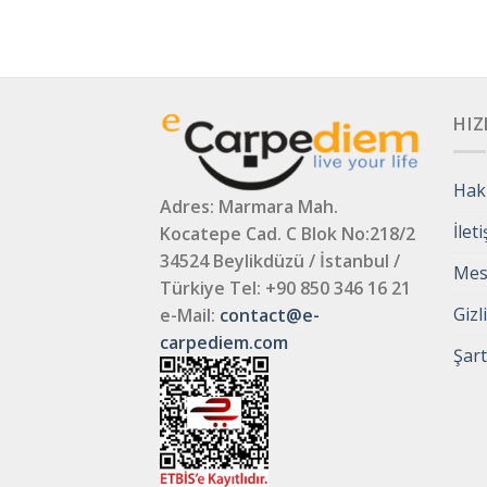
HIZ
Hak
Adres: Marmara Mah.
İlet
Kocatepe Cad. C Blok No:218/2
34524 Beylikdüzü / İstanbul /
Mesa
Türkiye
Tel: +90 850 346 16 21
Gizl
e-Mail:
contact@e-
carpediem.com
Şart