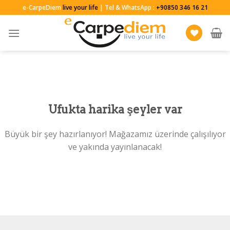
Skip
e-CarpeDiem
live your life
| Tel & WhatsApp :
+90850 346 16 21
to
content
Ufukta harika şeyler var
Büyük bir şey hazırlanıyor! Mağazamız üzerinde çalışılıyor
ve yakında yayınlanacak!