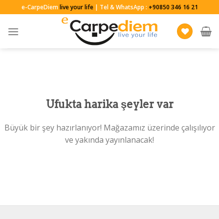
Skip
e-CarpeDiem
live your life
| Tel & WhatsApp :
+90850 346 16 21
to
content
Ufukta harika şeyler var
Büyük bir şey hazırlanıyor! Mağazamız üzerinde çalışılıyor
ve yakında yayınlanacak!