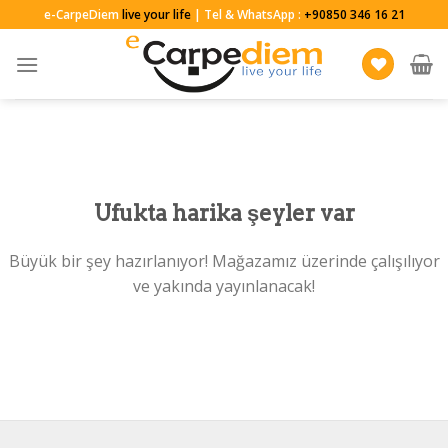
Skip
e-CarpeDiem
live your life
| Tel & WhatsApp :
+90850 346 16 21
to
content
Ufukta harika şeyler var
Büyük bir şey hazırlanıyor! Mağazamız üzerinde çalışılıyor
ve yakında yayınlanacak!