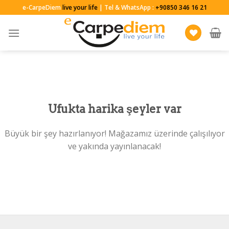
Skip
e-CarpeDiem
live your life
| Tel & WhatsApp :
+90850 346 16 21
to
content
Ufukta harika şeyler var
Büyük bir şey hazırlanıyor! Mağazamız üzerinde çalışılıyor
ve yakında yayınlanacak!