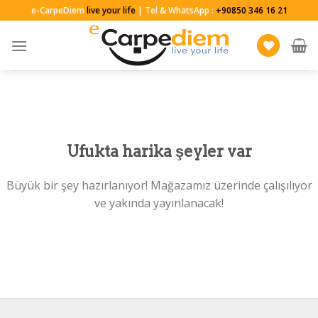
Skip
e-CarpeDiem
live your life
| Tel & WhatsApp :
+90850 346 16 21
to
content
Ufukta harika şeyler var
Büyük bir şey hazırlanıyor! Mağazamız üzerinde çalışılıyor
ve yakında yayınlanacak!