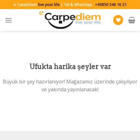
Skip
e-CarpeDiem
live your life
| Tel & WhatsApp :
+90850 346 16 21
to
content
Ufukta harika şeyler var
Büyük bir şey hazırlanıyor! Mağazamız üzerinde çalışılıyor
ve yakında yayınlanacak!