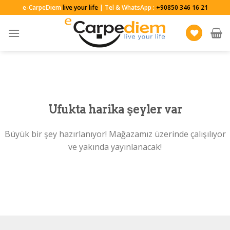
Skip
e-CarpeDiem
live your life
| Tel & WhatsApp :
+90850 346 16 21
to
content
Ufukta harika şeyler var
Büyük bir şey hazırlanıyor! Mağazamız üzerinde çalışılıyor
ve yakında yayınlanacak!