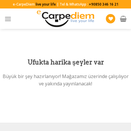
Skip
e-CarpeDiem
live your life
| Tel & WhatsApp :
+90850 346 16 21
to
content
Ufukta harika şeyler var
Büyük bir şey hazırlanıyor! Mağazamız üzerinde çalışılıyor
ve yakında yayınlanacak!