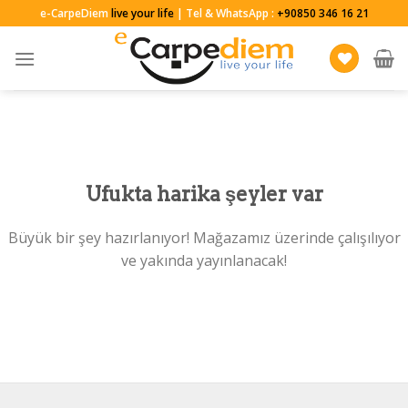
Skip
e-CarpeDiem
live your life
| Tel & WhatsApp :
+90850 346 16 21
to
content
Ufukta harika şeyler var
Büyük bir şey hazırlanıyor! Mağazamız üzerinde çalışılıyor
ve yakında yayınlanacak!