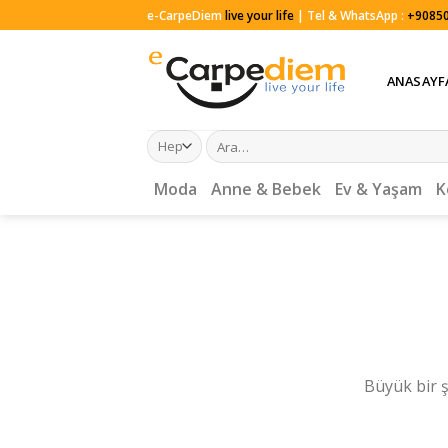
Skip
e-CarpeDiem
live your life
| Tel & WhatsApp :
+90850
to
content
ANASAYF
Ara:
Moda
Anne & Bebek
Ev & Yaşam
K
Büyük bir ş