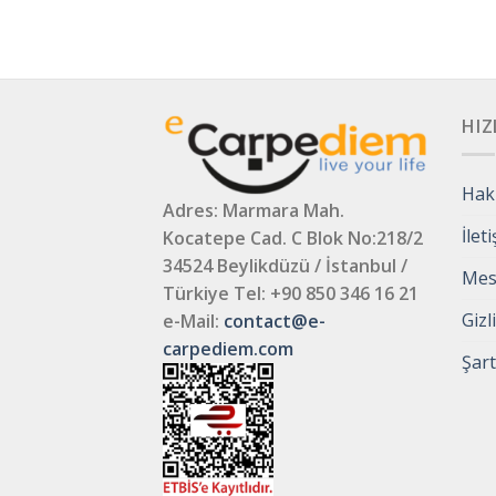
HIZ
Hak
Adres: Marmara Mah.
İlet
Kocatepe Cad. C Blok No:218/2
34524 Beylikdüzü / İstanbul /
Mesa
Türkiye
Tel: +90 850 346 16 21
Gizl
e-Mail:
contact@e-
carpediem.com
Şart