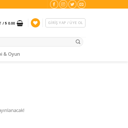
GIRIŞ YAP / ÜYE OL
T /
$ 0.00
i & Oyun
ayınlanacak!