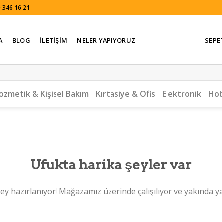
 346 16 21
A
BLOG
İLETIŞIM
NELER YAPIYORUZ
SEPE
ozmetik & Kişisel Bakım
Kırtasiye & Ofis
Elektronik
Hob
Ufukta harika şeyler var
ey hazırlanıyor! Mağazamız üzerinde çalışılıyor ve yakında y