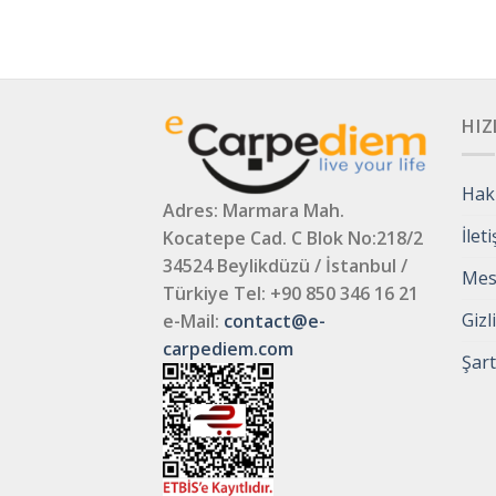
HIZ
Hak
Adres: Marmara Mah.
İlet
Kocatepe Cad. C Blok No:218/2
34524 Beylikdüzü / İstanbul /
Mesa
Türkiye
Tel: +90 850 346 16 21
Gizl
e-Mail:
contact@e-
carpediem.com
Şart