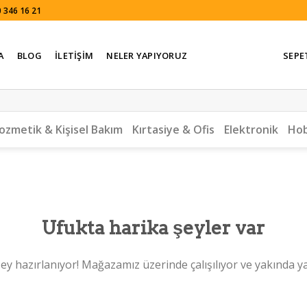
 346 16 21
A
BLOG
İLETIŞIM
NELER YAPIYORUZ
SEPE
ozmetik & Kişisel Bakım
Kırtasiye & Ofis
Elektronik
Hob
Ufukta harika şeyler var
ey hazırlanıyor! Mağazamız üzerinde çalışılıyor ve yakında y