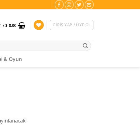
GIRIŞ YAP / ÜYE OL
T /
$ 0.00
i & Oyun
ayınlanacak!