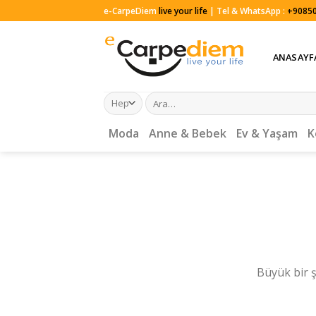
Skip
e-CarpeDiem
live your life
| Tel & WhatsApp :
+90850
to
content
ANASAYF
Ara:
Moda
Anne & Bebek
Ev & Yaşam
K
Büyük bir ş