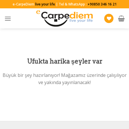
Skip
e-CarpeDiem
live your life
| Tel & WhatsApp :
+90850 346 16 21
to
content
Ufukta harika şeyler var
Büyük bir şey hazırlanıyor! Mağazamız üzerinde çalışılıyor
ve yakında yayınlanacak!