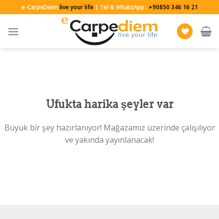
Skip
e-CarpeDiem
live your life
| Tel & WhatsApp :
+90850 346 16 21
to
content
Ufukta harika şeyler var
Büyük bir şey hazırlanıyor! Mağazamız üzerinde çalışılıyor
ve yakında yayınlanacak!