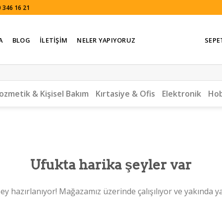
 346 16 21
A
BLOG
İLETIŞIM
NELER YAPIYORUZ
SEPE
ozmetik & Kişisel Bakım
Kırtasiye & Ofis
Elektronik
Hob
Ufukta harika şeyler var
ey hazırlanıyor! Mağazamız üzerinde çalışılıyor ve yakında y