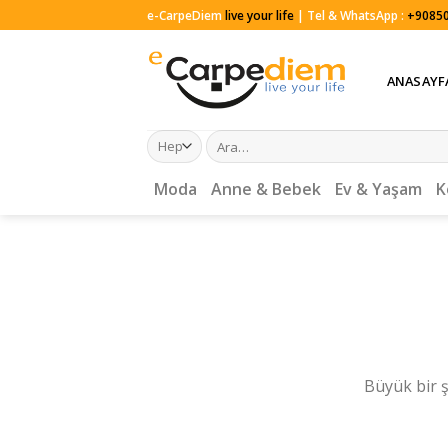
Skip
e-CarpeDiem
live your life
| Tel & WhatsApp :
+90850
to
content
ANASAYF
Ara:
Moda
Anne & Bebek
Ev & Yaşam
K
Büyük bir ş