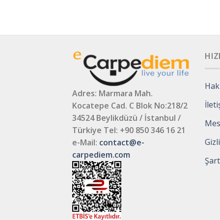
HIZ
Hak
Adres: Marmara Mah.
İlet
Kocatepe Cad. C Blok No:218/2
34524 Beylikdüzü / İstanbul /
Mesa
Türkiye
Tel: +90 850 346 16 21
Gizl
e-Mail:
contact@e-
carpediem.com
Şart