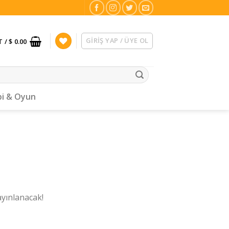
GIRIŞ YAP / ÜYE OL
T /
$ 0.00
i & Oyun
ayınlanacak!