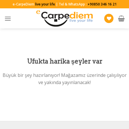
Skip
e-CarpeDiem
live your life
| Tel & WhatsApp :
+90850 346 16 21
to
content
Ufukta harika şeyler var
Büyük bir şey hazırlanıyor! Mağazamız üzerinde çalışılıyor
ve yakında yayınlanacak!