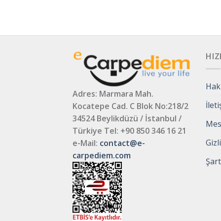
HIZ
Hak
Adres: Marmara Mah.
İlet
Kocatepe Cad. C Blok No:218/2
34524 Beylikdüzü / İstanbul /
Mesa
Türkiye
Tel: +90 850 346 16 21
Gizl
e-Mail:
contact@e-
carpediem.com
Şart