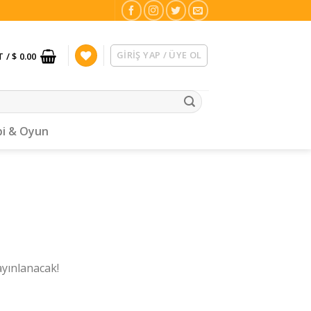
GIRIŞ YAP / ÜYE OL
T /
$ 0.00
i & Oyun
ayınlanacak!