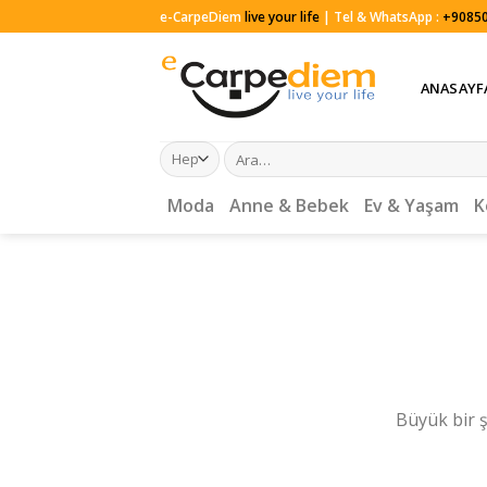
Skip
e-CarpeDiem
live your life
| Tel & WhatsApp :
+90850
to
content
ANASAYF
Ara:
Moda
Anne & Bebek
Ev & Yaşam
K
Büyük bir ş