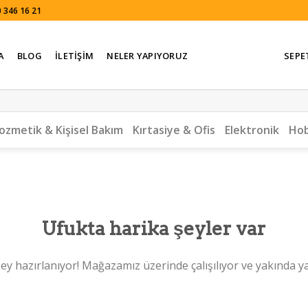
 346 16 21
A
BLOG
İLETIŞIM
NELER YAPIYORUZ
SEPE
ozmetik & Kişisel Bakım
Kırtasiye & Ofis
Elektronik
Hob
Ufukta harika şeyler var
ey hazırlanıyor! Mağazamız üzerinde çalışılıyor ve yakında y