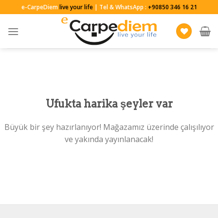
Skip
e-CarpeDiem
live your life
| Tel & WhatsApp :
+90850 346 16 21
to
content
Ufukta harika şeyler var
Büyük bir şey hazırlanıyor! Mağazamız üzerinde çalışılıyor
ve yakında yayınlanacak!