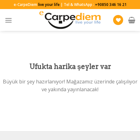
Skip
e-CarpeDiem
live your life
| Tel & WhatsApp :
+90850 346 16 21
to
content
Ufukta harika şeyler var
Büyük bir şey hazırlanıyor! Mağazamız üzerinde çalışılıyor
ve yakında yayınlanacak!