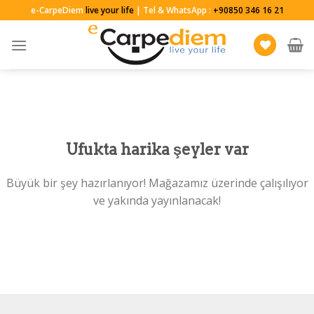
Skip
e-CarpeDiem
live your life
| Tel & WhatsApp :
+90850 346 16 21
to
content
Ufukta harika şeyler var
Büyük bir şey hazırlanıyor! Mağazamız üzerinde çalışılıyor
ve yakında yayınlanacak!