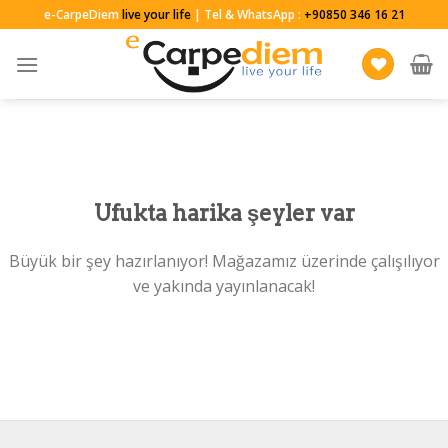
Skip
e-CarpeDiem
live your life
| Tel & WhatsApp :
+90850 346 16 21
to
content
Ufukta harika şeyler var
Büyük bir şey hazırlanıyor! Mağazamız üzerinde çalışılıyor
ve yakında yayınlanacak!