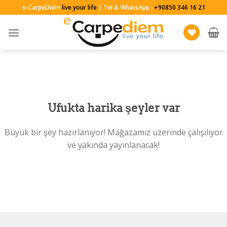
Skip
e-CarpeDiem
live your life
| Tel & WhatsApp :
+90850 346 16 21
to
content
Ufukta harika şeyler var
Büyük bir şey hazırlanıyor! Mağazamız üzerinde çalışılıyor
ve yakında yayınlanacak!