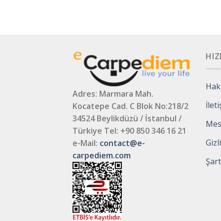
HIZ
Hak
Adres: Marmara Mah.
İlet
Kocatepe Cad. C Blok No:218/2
34524 Beylikdüzü / İstanbul /
Mesa
Türkiye
Tel: +90 850 346 16 21
Gizl
e-Mail:
contact@e-
carpediem.com
Şart