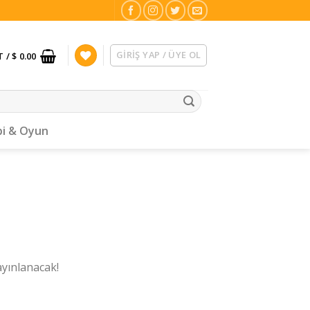
GIRIŞ YAP / ÜYE OL
T /
$ 0.00
i & Oyun
ayınlanacak!