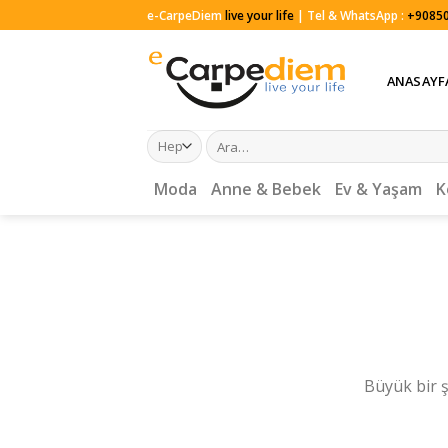
Skip
e-CarpeDiem
live your life
| Tel & WhatsApp :
+90850
to
content
ANASAYF
Ara:
Moda
Anne & Bebek
Ev & Yaşam
K
Büyük bir ş