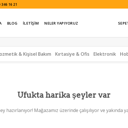
 346 16 21
A
BLOG
İLETIŞIM
NELER YAPIYORUZ
SEPE
ozmetik & Kişisel Bakım
Kırtasiye & Ofis
Elektronik
Hob
Ufukta harika şeyler var
ey hazırlanıyor! Mağazamız üzerinde çalışılıyor ve yakında y