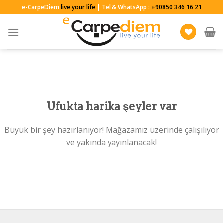
Skip
e-CarpeDiem
live your life
| Tel & WhatsApp :
+90850 346 16 21
to
content
Ufukta harika şeyler var
Büyük bir şey hazırlanıyor! Mağazamız üzerinde çalışılıyor
ve yakında yayınlanacak!